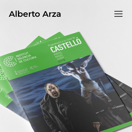
Saltar
M
Alberto Arza
al
contenido